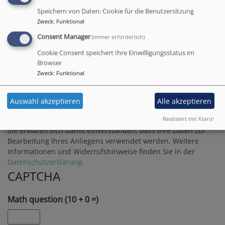
Speichern von Daten: Cookie für die Benutzersitzung
Zweck
:
Funktional
Consent Manager
(immer erforderlich)
Cookie Consent speichert Ihre Einwilligungsstatus im
Browser
Zweck
:
Funktional
Bitte geben Sie in Ihrer Nachricht keine Links oder
Internetadressen an.
Auswahl akzeptieren
Alle akzeptieren
Einwilligung
Realisiert mit Klaro!
Sie erklären sich damit einverstanden, dass Ihre Daten zur
Bearbeitung Ihres Anliegens verwendet werden. Weitere
Informationen und Widerrufshinweise finden Sie in der
Datenschutzerklärung
.
CAPTCHA
Math question (10 + 0 =)