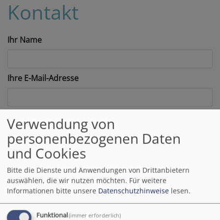
Kontakt
Ihr Name
Ihre E-Mail-Adresse
Betreff
Verwendung von
personenbezogenen Daten
und Cookies
Nachricht
Bitte die Dienste und Anwendungen von Drittanbietern
auswählen, die wir nutzen möchten.
Für weitere
Informationen bitte unsere
Datenschutzhinweise
lesen.
Funktional
(immer erforderlich)